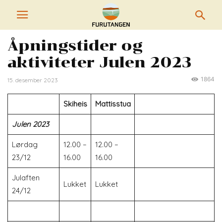
Åpningstider og
aktiviteter Julen 2023
1864
15. desember 2023
Skiheis
Mattisstua
Julen 2023
Lørdag
12.00 –
12.00 –
23/12
16.00
16.00
Julaften
Lukket
Lukket
24/12