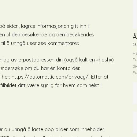
siden, lagres informasjonen gitt inn i
ssen til den besøkende og den besøkendes
Å
a til å unngå useriøse kommentarer.
28.
He
lag av e-postadressen din (også kalt en «hash»)
Fu
di
å undersøke om du har en konto der.
Fu
 her: https://automattic.com/privacy/. Etter at
filbildet ditt være synlig for hvem som helst i
 bør du unngå å laste opp bilder som inneholder