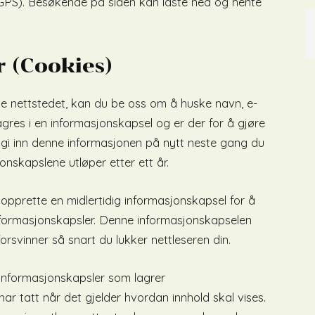
 GPS). Besøkende på siden kan laste ned og hente
 (Cookies)
e nettstedet, kan du be oss om å huske navn, e-
gres i en informasjonskapsel og er der for å gjøre
å gi inn denne informasjonen på nytt neste gang du
nskapslene utløper etter ett år.
 opprette en midlertidig informasjonskapsel for å
nformasjonskapsler. Denne informasjonskapselen
rsvinner så snart du lukker nettleseren din.
t informasjonskapsler som lagrer
ar tatt når det gjelder hvordan innhold skal vises.