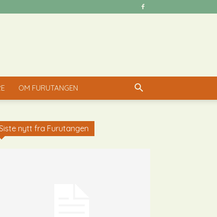
RE
OM FURUTANGEN
Siste nytt fra Furutangen