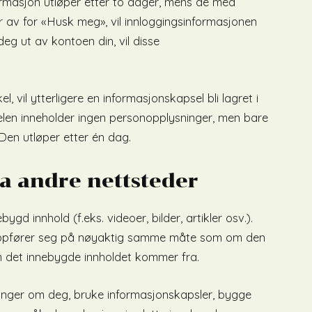
rmasjon utløper etter to dager, mens de med
er av for «Husk meg», vil innloggingsinformasjonen
deg ut av kontoen din, vil disse
el, vil ytterligere en informasjonskapsel bli lagret i
elen inneholder ingen personopplysninger, men bare
 Den utløper etter én dag.
a andre nettsteder
ygd innhold (f.eks. videoer, bilder, artikler osv.).
 oppfører seg på nøyaktig samme måte som om den
 det innebygde innholdet kommer fra.
inger om deg, bruke informasjonskapsler, bygge