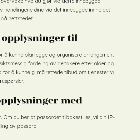
g overvåke hva du gjør via dette innebygde
v handlingene dine via det innebygde innholdet
på nettstedet.
 opplysninger til
for å kunne planlegge og organisere arrangement
ktsmessig fordeling av deltakere etter alder og
for å kunne gi målrettede tilbud om tjenester vi
respørsler.
 opplysninger med
 Om du ber at passordet tilbakestilles, vil din IP-
ling av passord.