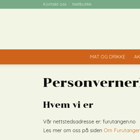
Kontakt oss
Nettbutikk
MAT OG DRIKKE
AK
Personverner
Hvem vi er
Vår nettstedsadresse er: furutangen.no
Les mer om oss på siden
Om Furutange