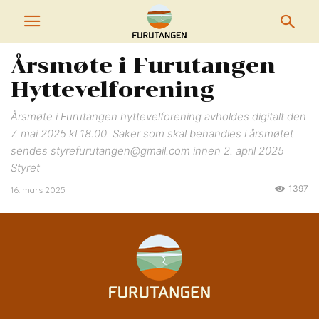
Årsmøte i Furutangen
Hyttevelforening
Årsmøte i Furutangen hyttevelforening avholdes digitalt den
7. mai 2025 kl 18.00. Saker som skal behandles i årsmøtet
sendes styrefurutangen@gmail.com innen 2. april 2025
Styret
1397
16. mars 2025