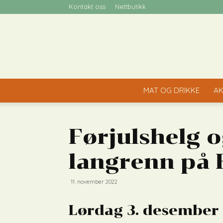
Kontakt oss
Nettbutikk
MAT OG DRIKKE
AK
Førjulshelg 
langrenn på 
11. november 2022
Lørdag 3. desember