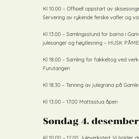
Kl 10.00 – Offisiell oppstart av skises
Servering av rykende ferske vafler og va
Kl 13.00 – Samlingsstund for barna i Ga
julesanger og høytlesning – HUSK PÅ
Kl 18.00 – Samling for fakkeltog ved ver
Furutangen
Kl 18.30 – Tenning av julegrana på Gaml
Kl 13.00 – 17.00 Mattisstua åpen
Søndag 4. desember
Kl 10.00 – 12.00 Juleverksted. Vi holder de