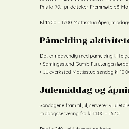
Pris kr 70,- pr deltaker. Fremmøte på 
Kl 13.00 – 17.00 Mattisstua åpen, middags
Påmelding aktivitete
Det er nødvendig med påmelding til følgen
• Samlingsstund Gamle Furutangen lørdag
• Juleverksted Mattisstua søndag kl 10.0
Julemiddag og åpnin
Søndagene fram til jul, serverer vi julet
middagsservering fra kl 14.00 – 16.30.
Pris kr 249,- inkl dessert og kaffe.