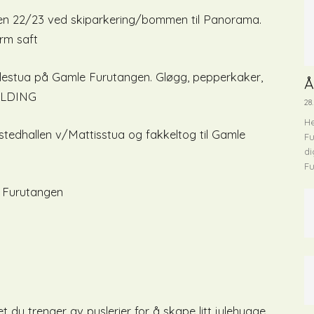
ongen 22/23 ved skiparkering/bommen til Panorama.
rm saft
mlestua på Gamle Furutangen. Gløgg, pepperkaker,
Å
MELDING
28.
He
kstedhallen v/Mattisstua og fakkeltog til Gamle
Fu
di
Fu
e Furutangen
t du trenger av puslerier for å skape litt julehygge.