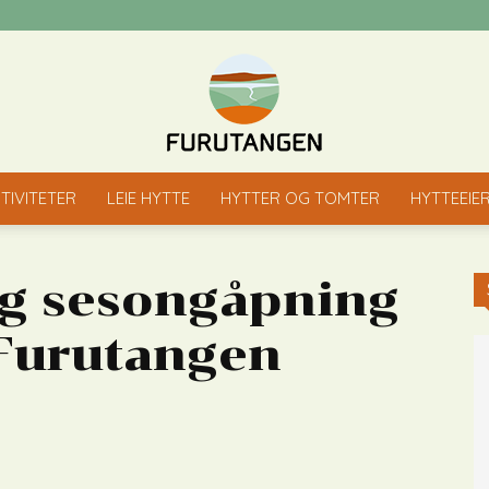
TIVITETER
LEIE HYTTE
HYTTER OG TOMTER
HYTTEEIE
Furutangen
og sesongåpning
Furutangen