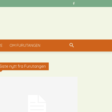
RE
OM FURUTANGEN
Siste nytt fra Furutangen