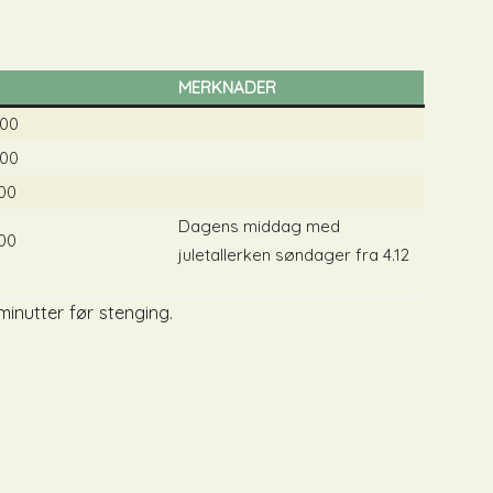
MERKNADER
.00
.00
.00
Dagens middag med
.00
juletallerken søndager fra 4.12
inutter før stenging.