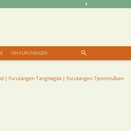
RE
OM FURUTANGEN
nd
|
Furutangen Tanghøgda
|
Furutangen Tjennstuåsen