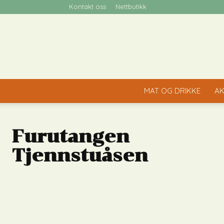
Kontakt oss
Nettbutikk
MAT OG DRIKKE
AK
Furutangen
Tjennstuåsen